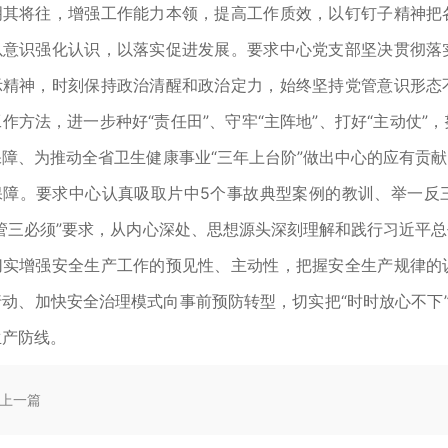
明其将往，增强工作能力本领，提高工作质效，以钉钉子精神把
以意识强化认识，以落实促进发展。要求中心党支部坚决贯彻落
示精神，时刻保持政治清醒和政治定力，始终坚持党管意识形态
作方法，进一步种好“责任田”、守牢“主阵地”、打好“主动仗
保障、为推动全省卫生健康事业“三年上台阶”做出中心的应有贡献
保障。要求中心认真吸取片中5个事故典型案例的教训、举一反
三管三必须”要求，从内心深处、思想源头深刻理解和践行习近平
切实增强安全生产工作的预见性、主动性，把握安全生产规律的
行动、加快安全治理模式向事前预防转型，切实把“时时放心不下”
生产防线。
上一篇