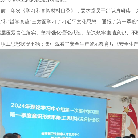
会前，印发《学习和参阅材料目录》，要求党员干部认真研读，为
程”和“哲学意蕴”三方面学习了习近平文化思想；通报了第一季
层层压紧责任落实、坚持强化理论武装、坚决筑牢廉洁意识、不
和职工思想状况平稳；集中观看了安全生产警示教育片《安全生产