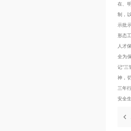
在、
制，
示批
形态工
人才
全为
记“
神，
三年
安全